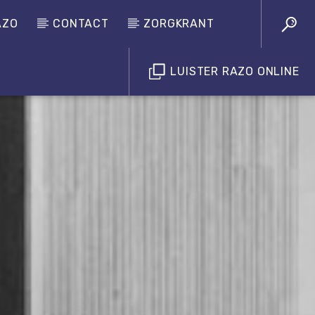
AZO
CONTACT
ZORGKRANT
LUISTER RAZO ONLINE
Luister RAZO online