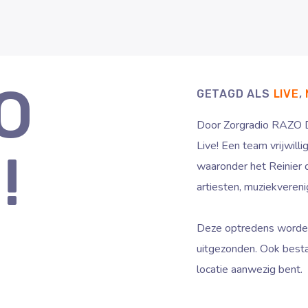
O
GETAGD ALS
LIVE
,
Door Zorgradio RAZO De
Live! Een team vrijwilli
!
waaronder het Reinier d
artiesten, muziekverenig
Deze optredens worde
uitgezonden. Ook besta
locatie aanwezig bent.