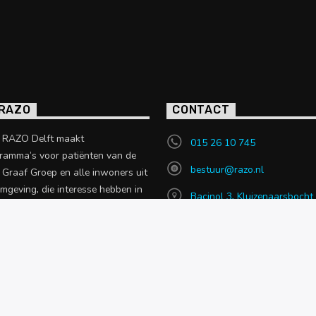
 RAZO
CONTACT
o RAZO Delft maakt
015 26 10 745
ramma’s voor patiënten van de
bestuur@razo.nl
e Graaf Groep en alle inwoners uit
omgeving, die interesse hebben in
Bacinol 3, Kluizenaarsbocht
 uit de zorgsector.
2614 GT, Delft
en over RAZO