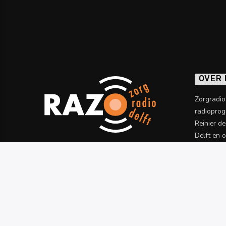
OVER
Zorgradi
radioprog
Reinier d
Delft en 
informatie
Meer wet