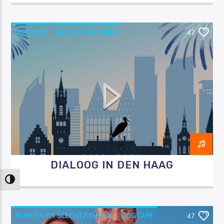
DIALOOG
DIALOOGTRAINING
47
RAZO & ZORG
VERBINDING
DIALOOG IN DEN HAAG
Keuze voor hoog contrast
BLINDEN EN SLECHTZIENDEN
OOGCAFÉ
47