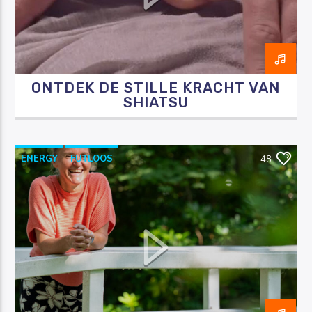
ONTDEK DE STILLE KRACHT VAN
Luister RAZO online
SHIATSU
ENERGY
FUTLOOS
48
HORMOONTHERAPEUT
OVERGANG
RAZO & ZORG