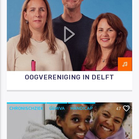
OOGVERENIGING
RAZO & ZORG
OOGVERENIGING IN DELFT
CHRONISCHZIEK
GEMIVA
HANDICAP
47
RAZO & ZORG
WOONLOCATIES