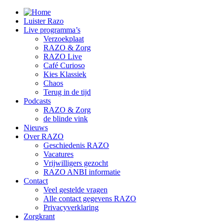
Luister Razo
Live programma’s
Verzoekplaat
RAZO & Zorg
RAZO Live
Café Curioso
Kies Klassiek
Chaos
Terug in de tijd
Podcasts
RAZO & Zorg
de blinde vink
Nieuws
Over RAZO
Geschiedenis RAZO
Vacatures
Vrijwilligers gezocht
RAZO ANBI informatie
Contact
Veel gestelde vragen
Alle contact gegevens RAZO
Privacyverklaring
Zorgkrant