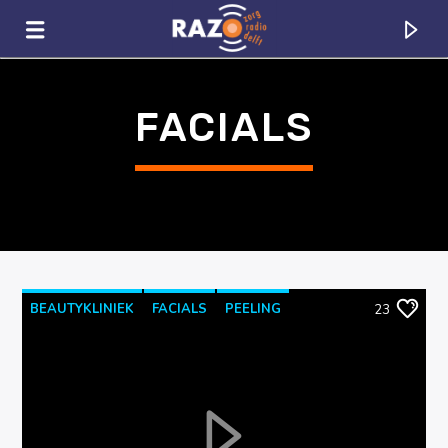
FACIALS
BEAUTYKLINIEK
FACIALS
PEELING
23
PERMANENTEMAKEUP
RAZO & ZORG
CURRENT TRACK
TITLE
ARTIST