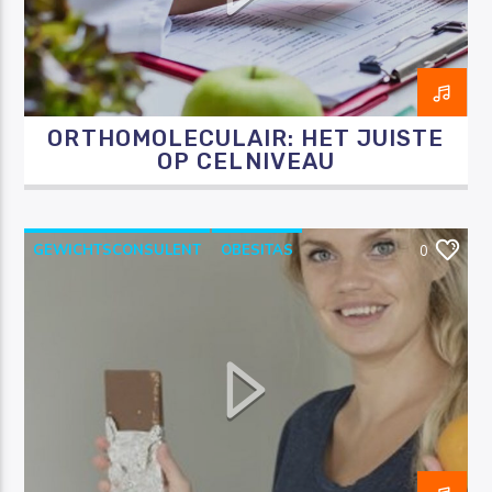
ORTHOMOLECULAIR: HET JUISTE
Luister RAZO online
OP CELNIVEAU
GEWICHTSCONSULENT
OBESITAS
0
ONDERGEWICHT
OVERGEWICHT
RAZO & ZORG