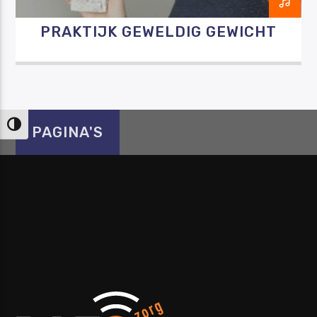
PRAKTIJK GEWELDIG GEWICHT
Keuze voor hoog contrast
PAGINA'S