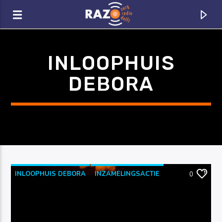
Zoeken
INLOOPHUIS
DEBORA
INLOOPHUIS DEBORA
INZAMELINGSACTIE
0
CURRENT TRACK
KWF KANKERBESTRIJDING
RAZO & ZORG
TITLE
ARTIST