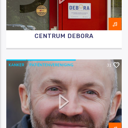
CENTRUM DEBORA
Luister RAZO online
KANKER
PATIËNTENVERENIGING
31
PROSTAATKANKER
RAZO & ZORG