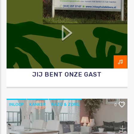
RAZO & ZORG
JIJ BENT ONZE GAST
INLOOP
KANKER
RAZO & ZORG
0
STICHTING BRIBOS
VERWENDAGEN
VERWENTASJE