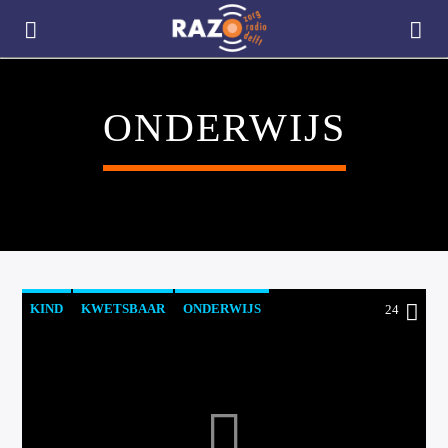
ONDERWIJS
KIND
KWETSBAAR
ONDERWIJS
24
RAZO & ZORG
CURRENT TRACK
TITLE
ARTIST