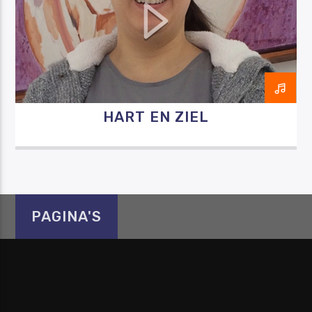
Luister RAZO online
HART EN ZIEL
PAGINA'S