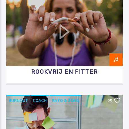
ROKEN
ROOKVRIJ
ROOKVRIJENFITTER
STOPPENMETROKEN
ROOKVRIJ EN FITTER
BURNOUT
COACH
RAZO & ZORG
25
STRESS
VEERKRACHT