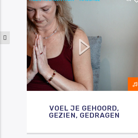
44
ONTSPANNING
RAZO & ZORG
ZELFLIEFDE
Keuze voor hoog contrast
VOEL JE GEHOORD,
GEZIEN, GEDRAGEN