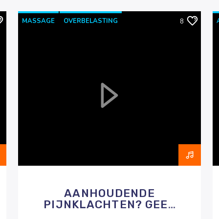
MASSAGE
OVERBELASTING
8
PIJNKLACHTEN
RAZO & ZORG
AANHOUDENDE
PIJNKLACHTEN? GEEF
HET WAT HET NODIG