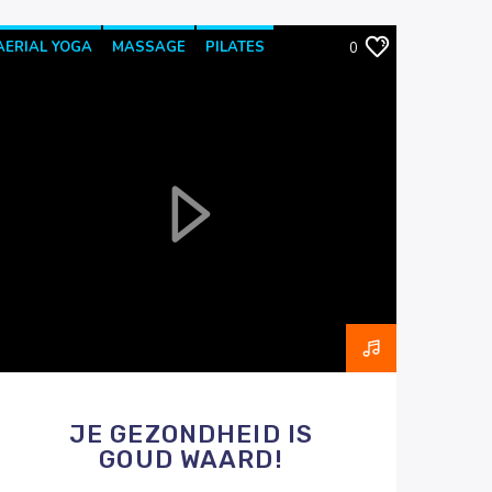
AERIAL YOGA
MASSAGE
PILATES
0
RAZO & ZORG
JE GEZONDHEID IS
GOUD WAARD!