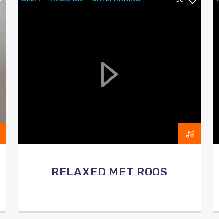
38
RAZO & ZORG
WELLNESS
RELAXED MET ROOS