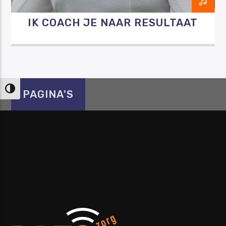
IK COACH JE NAAR RESULTAAT
Keuze voor hoog contrast
PAGINA'S