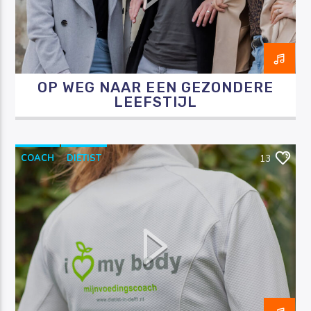
OP WEG NAAR EEN GEZONDERE
Luister RAZO online
LEEFSTIJL
COACH
DIËTIST
13
MIJNVOEDINGSCOACHDELFT
OVERGEWICHT
RAZO & ZORG