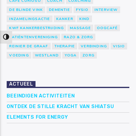
CAFÉ CURIOSO
COACH
COACHING
DE BLINDE VINK
DEMENTIE
FYSIO
INTERVIEW
INZAMELINGSACTIE
KANKER
KIND
KWF KANKERBESTRIJDING
MASSAGE
OOGCAFÉ
PATIËNTENVERENIGING
RAZO & ZORG
Keuze voor hoog contrast
REINIER DE GRAAF
THERAPIE
VERBINDING
VISIO
VOEDING
WESTLAND
YOGA
ZORG
ACTUEEL
BEEINDIGEN ACTIVITEITEN
ONTDEK DE STILLE KRACHT VAN SHIATSU
ELEMENTS FOR ENERGY