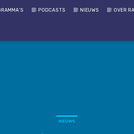
GRAMMA’S
PODCASTS
NIEUWS
OVER R
NIEUWS