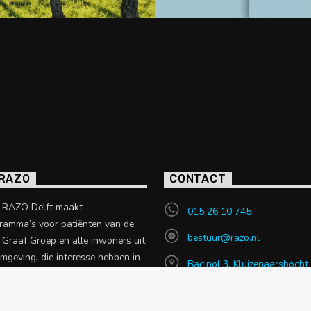
 RAZO
CONTACT
o RAZO Delft maakt
015 26 10 745
ramma’s voor patiënten van de
bestuur@razo.nl
e Graaf Groep en alle inwoners uit
omgeving, die interesse hebben in
Bacinol 3, Kluizenaarsbocht
 uit de zorgsector.
2614 GT, Delft
en over RAZO