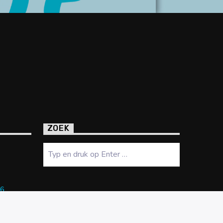
ZOEK
Zoeken
 6