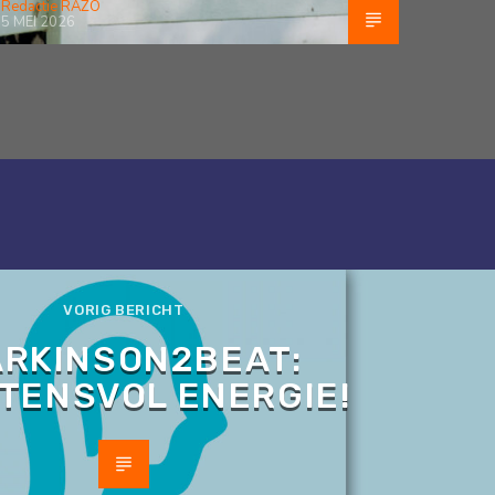
Redactie RAZO
5 MEI 2026
VORIG BERICHT
ARKINSON2BEAT:
TENSVOL ENERGIE!