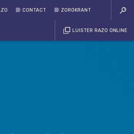
AZO
CONTACT
ZORGKRANT
LUISTER RAZO ONLINE
Luister RAZO online