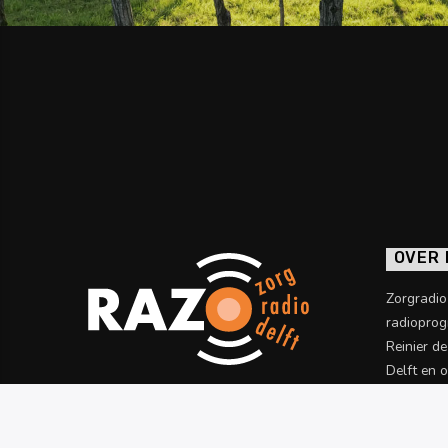
OVER
Zorgradi
radioprog
Reinier d
Delft en 
informatie
Meer wet