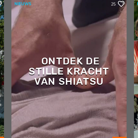
NIEUWS
25
ONTDEK DE
STILLE KRACHT
VAN SHIATSU