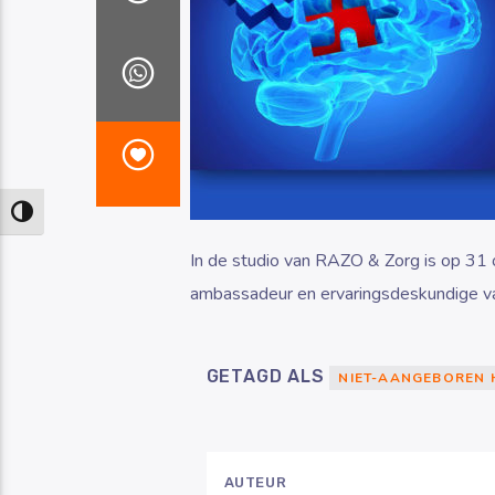
Keuze voor hoog contrast
In de studio van RAZO & Zorg is op 31 
ambassadeur en ervaringsdeskundige van
GETAGD ALS
NIET-AANGEBOREN 
AUTEUR