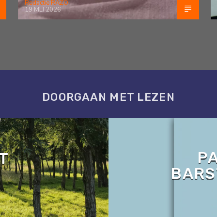
Redactie RAZO
19 MEI 2026
DOORGAAN MET LEZEN
P
T
BARS