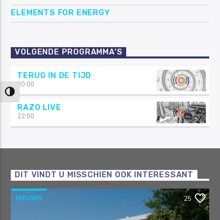
ELEMENTS FOR ENERGY
VOLGENDE PROGRAMMA’S
TERUG IN DE TIJD
20:00
Keuze voor hoog contrast
RAZO LIVE
22:00
DIT VINDT U MISSCHIEN OOK INTERESSANT
NIEUWS
25