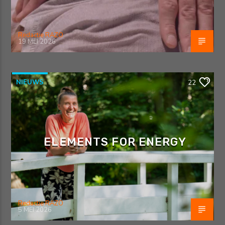
Redactie RAZO
19 MEI 2026
NIEUWS
22
ELEMENTS FOR ENERGY
Redactie RAZO
5 MEI 2026