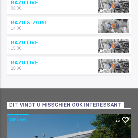
RAZO LIVE
08:00
RAZO & ZORG
14:00
RAZO LIVE
15:00
RAZO LIVE
20:00
DIT VINDT U MISSCHIEN OOK INTERESSANT
NIEUWS
25