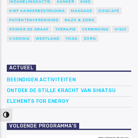
INZAMELINGSACTIE
KANKER
KIND
KWF KANKERBESTRIJDING
MASSAGE
OOGCAFÉ
PATIËNTENVERENIGING
RAZO & ZORG
REINIER DE GRAAF
THERAPIE
VERBINDING
VISIO
VOEDING
WESTLAND
YOGA
ZORG
ACTUEEL
BEEINDIGEN ACTIVITEITEN
ONTDEK DE STILLE KRACHT VAN SHIATSU
ELEMENTS FOR ENERGY
Keuze voor hoog contrast
VOLGENDE PROGRAMMA’S