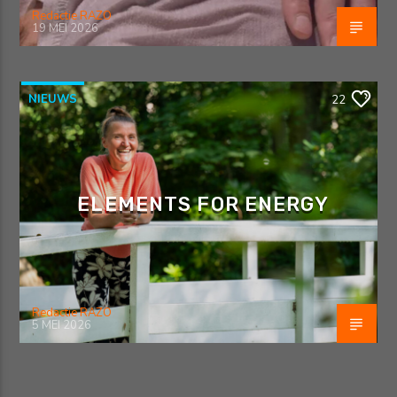
Redactie RAZO
19 MEI 2026
NIEUWS
22
ELEMENTS FOR ENERGY
Redactie RAZO
5 MEI 2026