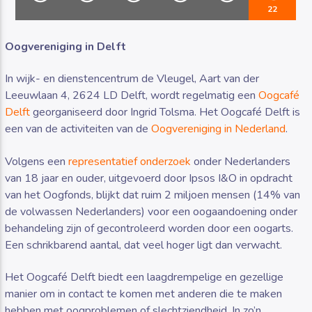
22
Oogvereniging in Delft
In wijk- en dienstencentrum de Vleugel, Aart van der
Leeuwlaan 4, 2624 LD Delft, wordt regelmatig een
Oogcafé
Luister RAZO online
Delft
georganiseerd door Ingrid Tolsma. Het Oogcafé Delft is
een van de activiteiten van de
Oogvereniging in Nederland
.
Volgens een
representatief onderzoek
onder Nederlanders
van 18 jaar en ouder, uitgevoerd door Ipsos I&O in opdracht
van het Oogfonds, blijkt dat ruim 2 miljoen mensen (14% van
de volwassen Nederlanders) voor een oogaandoening onder
behandeling zijn of gecontroleerd worden door een oogarts.
Een schrikbarend aantal, dat veel hoger ligt dan verwacht.
Het Oogcafé Delft biedt een laagdrempelige en gezellige
manier om in contact te komen met anderen die te maken
hebben met oogproblemen of slechtziendheid. In zo’n