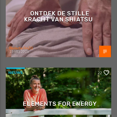
ONTDEK DE STILLE
KRACHT VAN SHIATSU
Redactie RAZO
19 MEI 2026
NIEUWS
22
ELEMENTS FOR ENERGY