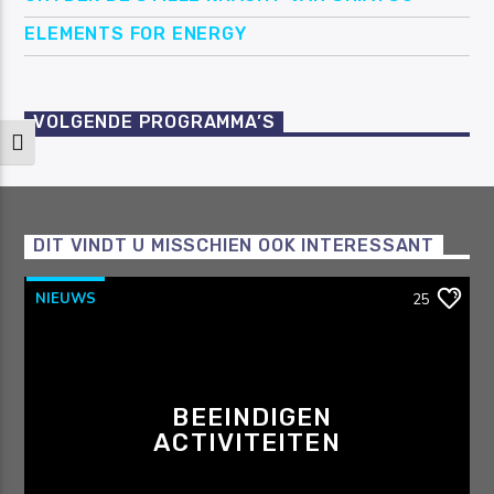
ELEMENTS FOR ENERGY
VOLGENDE PROGRAMMA’S
Keuze voor hoog contrast
DIT VINDT U MISSCHIEN OOK INTERESSANT
NIEUWS
25
BEEINDIGEN
ACTIVITEITEN