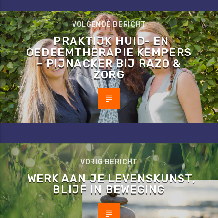
VOLGENDE BERICHT
PRAKTIJK HUID- EN
OEDEEMTHERAPIE KEMPERS
– PIJNACKER BIJ RAZO &
ZORG
VORIG BERICHT
WERK AAN JE LEVENSKUNST,
BLIJF IN BEWEGING