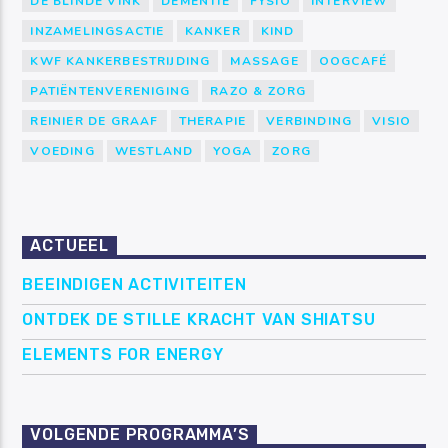
DE BLINDE VINK
DEMENTIE
FYSIO
INTERVIEW
INZAMELINGSACTIE
KANKER
KIND
KWF KANKERBESTRIJDING
MASSAGE
OOGCAFÉ
PATIËNTENVERENIGING
RAZO & ZORG
REINIER DE GRAAF
THERAPIE
VERBINDING
VISIO
VOEDING
WESTLAND
YOGA
ZORG
ACTUEEL
BEEINDIGEN ACTIVITEITEN
ONTDEK DE STILLE KRACHT VAN SHIATSU
ELEMENTS FOR ENERGY
VOLGENDE PROGRAMMA’S