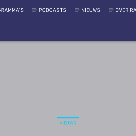
GRAMMA’S
PODCASTS
NIEUWS
OVER R
NIEUWS