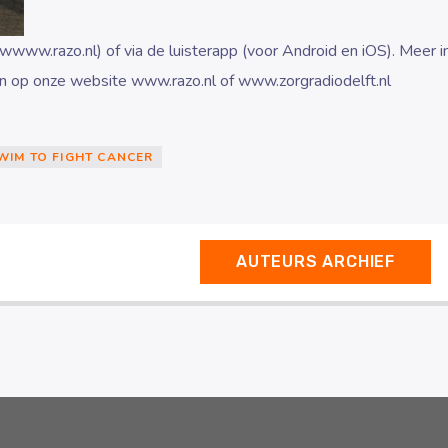
(wwww.razo.nl) of via de luisterapp (voor Android en iOS). Meer i
n op onze website www.razo.nl of www.zorgradiodelft.nl
WIM TO FIGHT CANCER
AUTEURS ARCHIEF