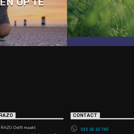
EN OP TE
 RAZO
CONTACT
o RAZO Delft maakt
015 26 10 745