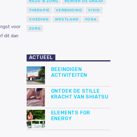
RAZO & ZORG
REINIER DE GRAAF
THERAPIE
VERBINDING
VISIO
VOEDING
WESTLAND
YOGA
engst voor
ZORG
 dit dan
ACTUEEL
BEEINDIGEN
ACTIVITEITEN
ONTDEK DE STILLE
KRACHT VAN SHIATSU
ELEMENTS FOR
ENERGY