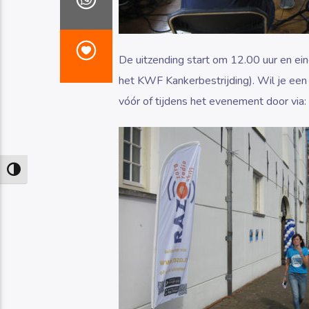
De uitzending start om 12.00 uur en ei
het KWF Kankerbestrijding). Wil je ee
vóór of tijdens het evenement door via:
Keuze voor hoog contrast