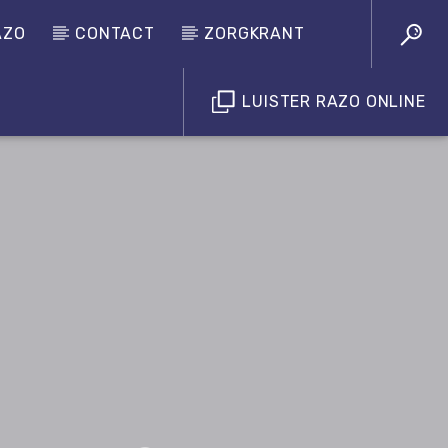
AZO
CONTACT
ZORGKRANT
LUISTER RAZO ONLINE
Luister RAZO online