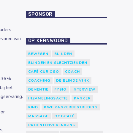
SPONSOR
ouders
rvaren van
OP KERNWOORD
BEWEGEN
BLINDEN
BLINDEN EN SLECHTZIENDEN
CAFÉ CURIOSO
COACH
im 36%
COACHING
DE BLINDE VINK
ij het
DEMENTIE
FYSIO
INTERVIEW
gservaring.
INZAMELINGSACTIE
KANKER
KIND
KWF KANKERBESTRIJDING
oor
MASSAGE
OOGCAFÉ
PATIËNTENVERENIGING
s,