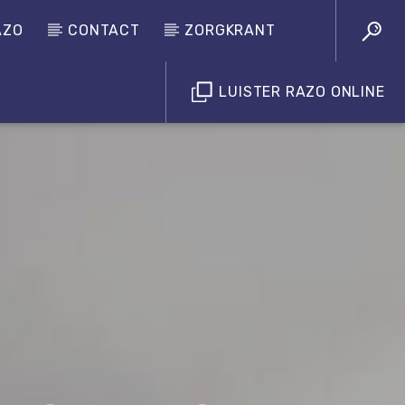
AZO
CONTACT
ZORGKRANT
LUISTER RAZO ONLINE
Luister RAZO online