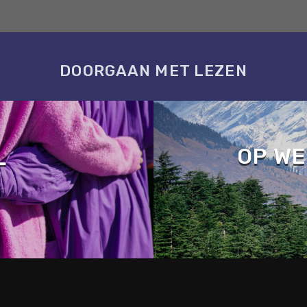
DOORGAAN MET LEZEN
OP WE
L