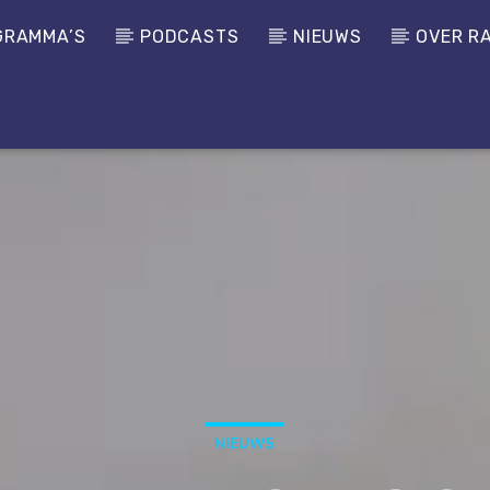
GRAMMA’S
PODCASTS
NIEUWS
OVER R
NIEUWS