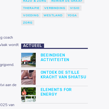
RAZO & ZORG
REINIER DE GRAAF
THERAPIE
VERBINDING
VISIO
VOEDING
WESTLAND
YOGA
ZORG
ig coach
 Vaak wordt
ACTUEEL
BEEINDIGEN
ACTIVITEITEN
grijpend.
ONTDEK DE STILLE
KRACHT VAN SHIATSU
lvi aan de
ELEMENTS FOR
ENERGY
2025 van