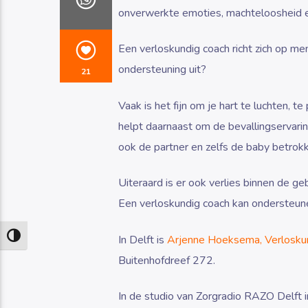
onverwerkte emoties, machteloosheid e
Een verloskundig coach richt zich op me
ondersteuning uit?
21
Vaak is het fijn om je hart te luchten, 
helpt daarnaast om de bevallingservari
ook de partner en zelfs de baby betrokk
Uiteraard is er ook verlies binnen de ge
Een verloskundig coach kan ondersteune
Keuze voor hoog contrast
In Delft is
Arjenne Hoeksema, Verlosk
Buitenhofdreef 272.
In de studio van Zorgradio RAZO Delft