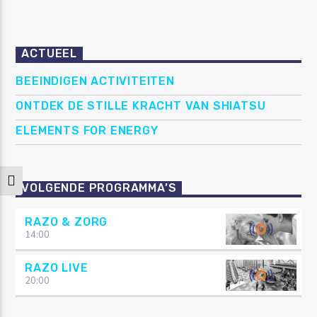
ACTUEEL
BEEINDIGEN ACTIVITEITEN
ONTDEK DE STILLE KRACHT VAN SHIATSU
ELEMENTS FOR ENERGY
Keuze voor hoog contrast
VOLGENDE PROGRAMMA’S
RAZO & ZORG
14:00
RAZO LIVE
20:00