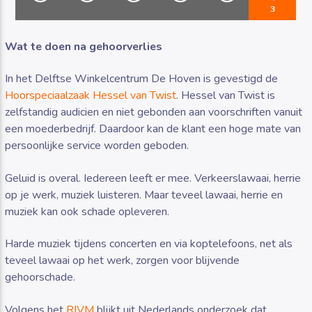
3
Wat te doen na gehoorverlies
In het Delftse Winkelcentrum De Hoven is gevestigd de
Hoorspeciaalzaak Hessel van Twist
. Hessel van Twist is
Luister RAZO online
zelfstandig audicien en niet gebonden aan voorschriften vanuit
een moederbedrijf. Daardoor kan de klant een hoge mate van
persoonlijke service worden geboden.
Geluid is overal. Iedereen leeft er mee. Verkeerslawaai, herrie
op je werk, muziek luisteren. Maar teveel lawaai, herrie en
muziek kan ook schade opleveren.
Harde muziek tijdens concerten en via koptelefoons, net als
teveel lawaai op het werk, zorgen voor blijvende
gehoorschade.
Volgens het
RIVM
blijkt uit Nederlands onderzoek dat