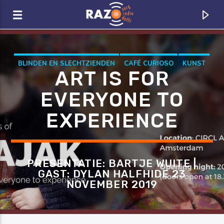
Zoeken
BLINDEN EN SLECHTZIENDEN
CAFÉ CURIOSO
KUNST
ART IS FOR
MAJAK
VICTORY ART
EVERYONE TO
EXPERIENCE
PRESENTATIE: BARTJE WUITE |
GAST: DYLAN HALFHIDE 23
NOVEMBER 2019
CURRENT TRACK
TITLE
ARTIST