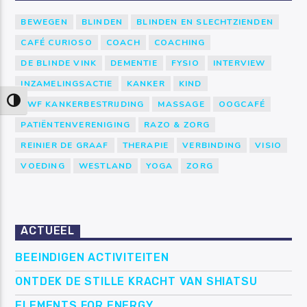
BEWEGEN
BLINDEN
BLINDEN EN SLECHTZIENDEN
CAFÉ CURIOSO
COACH
COACHING
DE BLINDE VINK
DEMENTIE
FYSIO
INTERVIEW
INZAMELINGSACTIE
KANKER
KIND
Keuze voor hoog contrast
KWF KANKERBESTRIJDING
MASSAGE
OOGCAFÉ
PATIËNTENVERENIGING
RAZO & ZORG
REINIER DE GRAAF
THERAPIE
VERBINDING
VISIO
VOEDING
WESTLAND
YOGA
ZORG
ACTUEEL
BEEINDIGEN ACTIVITEITEN
ONTDEK DE STILLE KRACHT VAN SHIATSU
ELEMENTS FOR ENERGY