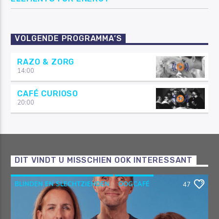
VOLGENDE PROGRAMMA’S
RAZO & ZORG
14:00
CAFÉ CURIOSO
20:00
DIT VINDT U MISSCHIEN OOK INTERESSANT
BLINDEN EN SLECHTZIENDEN
OOGCAFÉ
47
OOGVERENIGING
RAZO & ZORG