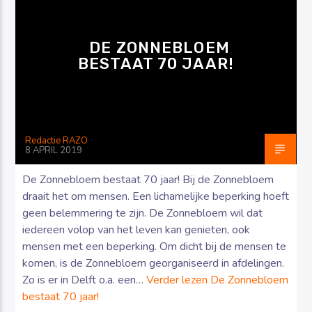
DE ZONNEBLOEM
BESTAAT 70 JAAR!
Luister RAZO online
Redactie RAZO
8 APRIL 2019
De Zonnebloem bestaat 70 jaar! Bij de Zonnebloem
draait het om mensen. Een lichamelijke beperking hoeft
geen belemmering te zijn. De Zonnebloem wil dat
iedereen volop van het leven kan genieten, ook
mensen met een beperking. Om dicht bij de mensen te
komen, is de Zonnebloem georganiseerd in afdelingen.
Zo is er in Delft o.a. een…
Verder lezen
De Zonnebloem
bestaat 70 jaar!