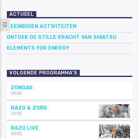
ACTUEEL
Keuze voor hoog contrast
BEEINDIGEN ACTIVITEITEN
ONTDEK DE STILLE KRACHT VAN SHIATSU
ELEMENTS FOR ENERGY
VOLGENDE PROGRAMMA’S
ZONDAG
09:00
RAZO & ZORG
14:00
RAZO LIVE
20:00