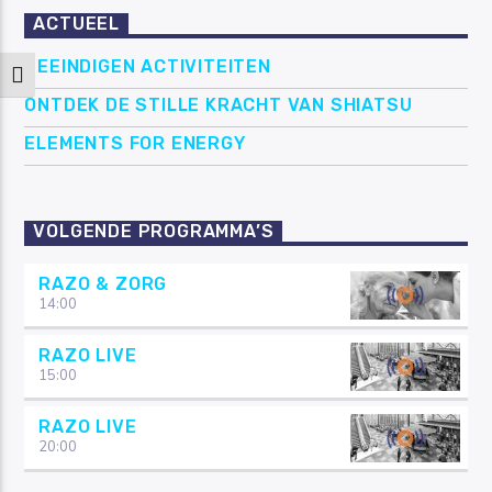
ACTUEEL
BEEINDIGEN ACTIVITEITEN
Keuze voor hoog contrast
ONTDEK DE STILLE KRACHT VAN SHIATSU
ELEMENTS FOR ENERGY
VOLGENDE PROGRAMMA’S
RAZO & ZORG
14:00
RAZO LIVE
15:00
RAZO LIVE
20:00