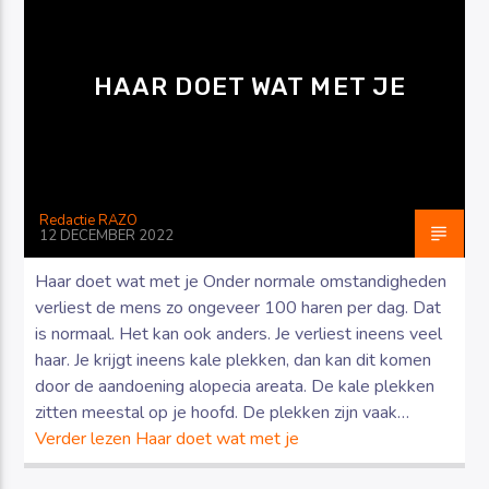
HAAR DOET WAT MET JE
Luister RAZO online
Redactie RAZO
12 DECEMBER 2022
Haar doet wat met je Onder normale omstandigheden
verliest de mens zo ongeveer 100 haren per dag. Dat
is normaal. Het kan ook anders. Je verliest ineens veel
haar. Je krijgt ineens kale plekken, dan kan dit komen
door de aandoening alopecia areata. De kale plekken
zitten meestal op je hoofd. De plekken zijn vaak…
Verder lezen
Haar doet wat met je