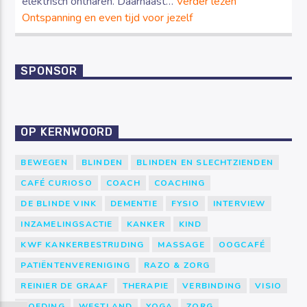
elektrisch ontharen. Daarnaast…
Verder lezen
Ontspanning en even tijd voor jezelf
SPONSOR
OP KERNWOORD
BEWEGEN
BLINDEN
BLINDEN EN SLECHTZIENDEN
CAFÉ CURIOSO
COACH
COACHING
DE BLINDE VINK
DEMENTIE
FYSIO
INTERVIEW
INZAMELINGSACTIE
KANKER
KIND
KWF KANKERBESTRIJDING
MASSAGE
OOGCAFÉ
PATIËNTENVERENIGING
RAZO & ZORG
REINIER DE GRAAF
THERAPIE
VERBINDING
VISIO
VOEDING
WESTLAND
YOGA
ZORG