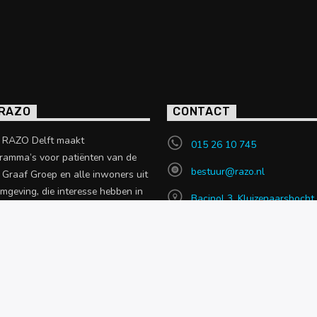
 RAZO
CONTACT
o RAZO Delft maakt
015 26 10 745
ramma’s voor patiënten van de
bestuur@razo.nl
e Graaf Groep en alle inwoners uit
omgeving, die interesse hebben in
Bacinol 3, Kluizenaarsbocht
 uit de zorgsector.
2614 GT, Delft
en over RAZO