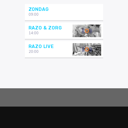
ZONDAG
09:00
RAZO & ZORG
14:00
RAZO LIVE
20:00