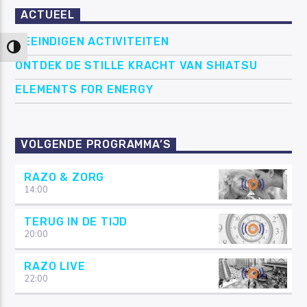
ACTUEEL
BEEINDIGEN ACTIVITEITEN
Keuze voor hoog contrast
ONTDEK DE STILLE KRACHT VAN SHIATSU
ELEMENTS FOR ENERGY
VOLGENDE PROGRAMMA’S
RAZO & ZORG
14:00
TERUG IN DE TIJD
20:00
RAZO LIVE
22:00