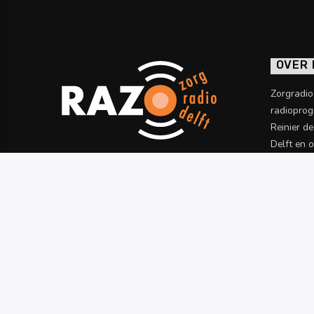
OVER
Zorgradi
radioprog
Reinier d
Delft en 
informatie
Meer wet