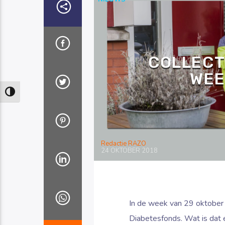
COLLECT
WEE
Keuze voor hoog contrast
Redactie RAZO
24 OKTOBER 2018
In de week van 29 oktober 2
Diabetesfonds. Wat is dat e