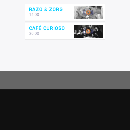
RAZO & ZORG
14:00
CAFÉ CURIOSO
20:00