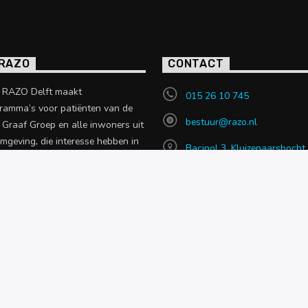
 RAZO
CONTACT
o RAZO Delft maakt
015 26 10 745
ramma’s voor patiënten van de
bestuur@razo.nl
e Graaf Groep en alle inwoners uit
omgeving, die interesse hebben in
Bacinol 3, Kluizenaarsbocht
 uit de zorgsector.
2614 GT, Delft
en over RAZO