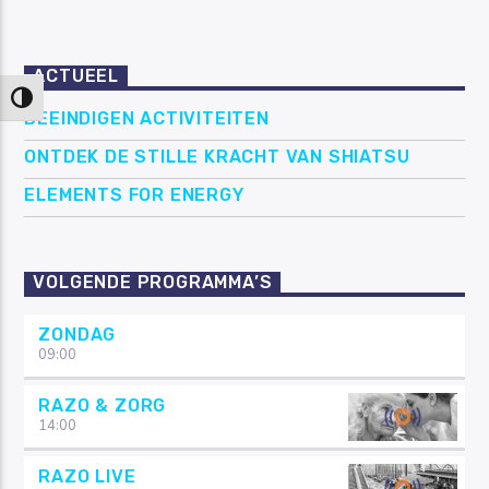
ACTUEEL
Keuze voor hoog contrast
BEEINDIGEN ACTIVITEITEN
ONTDEK DE STILLE KRACHT VAN SHIATSU
ELEMENTS FOR ENERGY
VOLGENDE PROGRAMMA’S
ZONDAG
09:00
RAZO & ZORG
14:00
RAZO LIVE