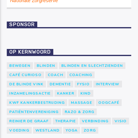
Nationale Zorgreserve
SPONSOR
OP KERNWOORD
BEWEGEN
BLINDEN
BLINDEN EN SLECHTZIENDEN
CAFÉ CURIOSO
COACH
COACHING
DE BLINDE VINK
DEMENTIE
FYSIO
INTERVIEW
INZAMELINGSACTIE
KANKER
KIND
KWF KANKERBESTRIJDING
MASSAGE
OOGCAFÉ
PATIËNTENVERENIGING
RAZO & ZORG
REINIER DE GRAAF
THERAPIE
VERBINDING
VISIO
VOEDING
WESTLAND
YOGA
ZORG