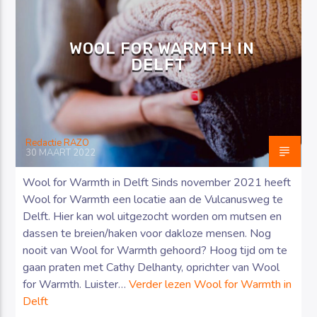
WOOL FOR WARMTH IN
DELFT
Luister RAZO online
Redactie RAZO
30 MAART 2022
Wool for Warmth in Delft Sinds november 2021 heeft
Wool for Warmth een locatie aan de Vulcanusweg te
Delft. Hier kan wol uitgezocht worden om mutsen en
dassen te breien/haken voor dakloze mensen. Nog
nooit van Wool for Warmth gehoord? Hoog tijd om te
gaan praten met Cathy Delhanty, oprichter van Wool
for Warmth. Luister…
Verder lezen
Wool for Warmth in
Delft