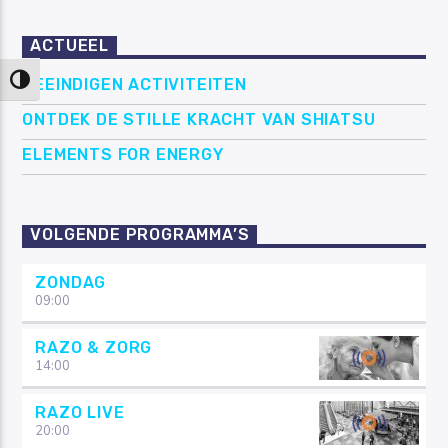
ACTUEEL
Keuze voor hoog contrast
BEEINDIGEN ACTIVITEITEN
ONTDEK DE STILLE KRACHT VAN SHIATSU
ELEMENTS FOR ENERGY
VOLGENDE PROGRAMMA’S
ZONDAG
09:00
RAZO & ZORG
14:00
RAZO LIVE
20:00