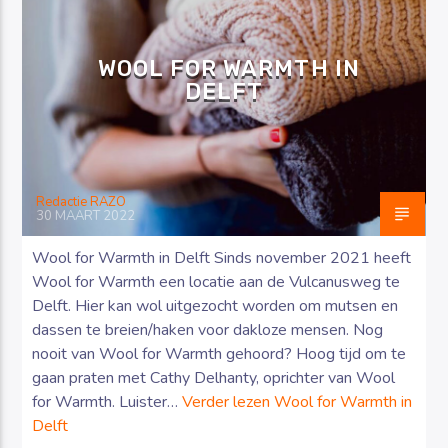
WOOL FOR WARMTH IN
DELFT
Luister RAZO online
Redactie RAZO
30 MAART 2022
Wool for Warmth in Delft Sinds november 2021 heeft
Wool for Warmth een locatie aan de Vulcanusweg te
Delft. Hier kan wol uitgezocht worden om mutsen en
dassen te breien/haken voor dakloze mensen. Nog
nooit van Wool for Warmth gehoord? Hoog tijd om te
gaan praten met Cathy Delhanty, oprichter van Wool
for Warmth. Luister…
Verder lezen
Wool for Warmth in
Delft