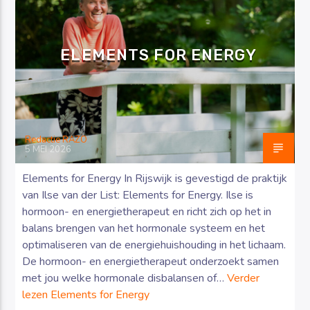
ELEMENTS FOR ENERGY
Luister RAZO online
Redactie RAZO
5 MEI 2026
Elements for Energy In Rijswijk is gevestigd de praktijk
van Ilse van der List: Elements for Energy. Ilse is
hormoon- en energietherapeut en richt zich op het in
balans brengen van het hormonale systeem en het
optimaliseren van de energiehuishouding in het lichaam.
De hormoon- en energietherapeut onderzoekt samen
met jou welke hormonale disbalansen of…
Verder
lezen
Elements for Energy