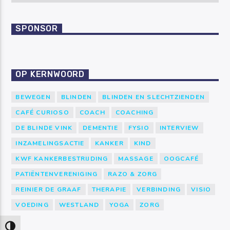
SPONSOR
OP KERNWOORD
BEWEGEN
BLINDEN
BLINDEN EN SLECHTZIENDEN
CAFÉ CURIOSO
COACH
COACHING
DE BLINDE VINK
DEMENTIE
FYSIO
INTERVIEW
INZAMELINGSACTIE
KANKER
KIND
KWF KANKERBESTRIJDING
MASSAGE
OOGCAFÉ
PATIËNTENVERENIGING
RAZO & ZORG
REINIER DE GRAAF
THERAPIE
VERBINDING
VISIO
VOEDING
WESTLAND
YOGA
ZORG
Keuze voor hoog contrast