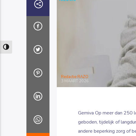
Keuze voor hoog contrast
Redactie RAZO
3 MAART 2026
Gemiva Op meer dan 250 lo
geboden, tijdelijk of langd
andere beperking zorg of b