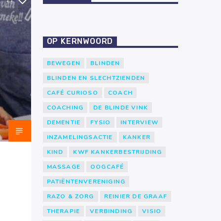
22
OP KERNWOORD
BEWEGEN
BLINDEN
BLINDEN EN SLECHTZIENDEN
CAFÉ CURIOSO
COACH
COACHING
DE BLINDE VINK
DEMENTIE
FYSIO
INTERVIEW
INZAMELINGSACTIE
KANKER
KIND
KWF KANKERBESTRIJDING
MASSAGE
OOGCAFÉ
PATIËNTENVERENIGING
RAZO & ZORG
REINIER DE GRAAF
THERAPIE
VERBINDING
VISIO