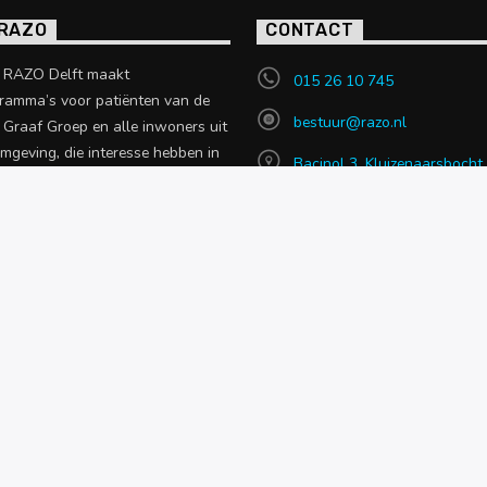
 RAZO
CONTACT
o RAZO Delft maakt
015 26 10 745
ramma’s voor patiënten van de
bestuur@razo.nl
e Graaf Groep en alle inwoners uit
omgeving, die interesse hebben in
Bacinol 3, Kluizenaarsbocht
 uit de zorgsector.
2614 GT, Delft
en over RAZO
NIEUWS
OVER RAZO
CONTACT MET