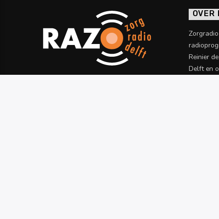
OVER
Zorgradi
radioprog
Reinier d
Delft en 
informatie
Meer wet
PROGRAMMERING
TERUGLUISTEREN
RAZO