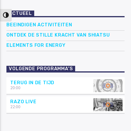
ACTUEEL
Keuze voor hoog contrast
BEEINDIGEN ACTIVITEITEN
ONTDEK DE STILLE KRACHT VAN SHIATSU
ELEMENTS FOR ENERGY
VOLGENDE PROGRAMMA’S
TERUG IN DE TIJD
20:00
RAZO LIVE
22:00