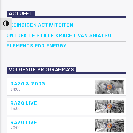
ACTUEEL
Keuze voor hoog contrast
BEEINDIGEN ACTIVITEITEN
ONTDEK DE STILLE KRACHT VAN SHIATSU
ELEMENTS FOR ENERGY
VOLGENDE PROGRAMMA’S
RAZO & ZORG
14:00
RAZO LIVE
15:00
RAZO LIVE
20:00