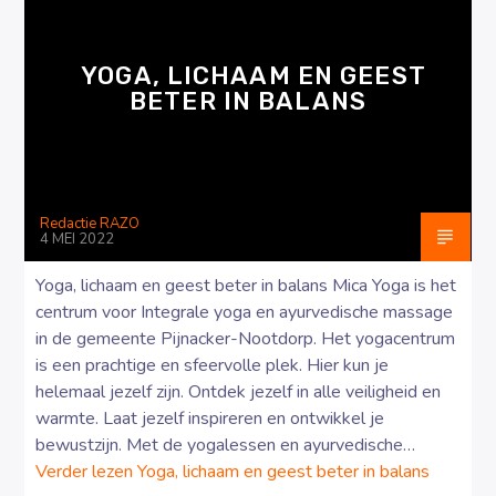
YOGA, LICHAAM EN GEEST
BETER IN BALANS
Luister RAZO online
Redactie RAZO
4 MEI 2022
Yoga, lichaam en geest beter in balans Mica Yoga is het
centrum voor Integrale yoga en ayurvedische massage
in de gemeente Pijnacker-Nootdorp. Het yogacentrum
is een prachtige en sfeervolle plek. Hier kun je
helemaal jezelf zijn. Ontdek jezelf in alle veiligheid en
warmte. Laat jezelf inspireren en ontwikkel je
bewustzijn. Met de yogalessen en ayurvedische…
Verder lezen
Yoga, lichaam en geest beter in balans