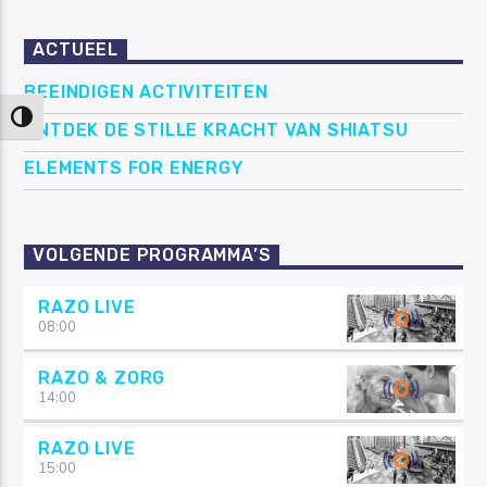
ACTUEEL
BEEINDIGEN ACTIVITEITEN
Keuze voor hoog contrast
ONTDEK DE STILLE KRACHT VAN SHIATSU
ELEMENTS FOR ENERGY
VOLGENDE PROGRAMMA’S
RAZO LIVE
08:00
RAZO & ZORG
14:00
RAZO LIVE
15:00