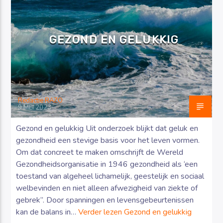
GEZOND EN GELUKKIG
Luister RAZO online
Redactie RAZO
9 MEI 2023
Gezond en gelukkig Uit onderzoek blijkt dat geluk en
gezondheid een stevige basis voor het leven vormen.
Om dat concreet te maken omschrijft de Wereld
Gezondheidsorganisatie in 1946 gezondheid als ‘een
toestand van algeheel lichamelijk, geestelijk en sociaal
welbevinden en niet alleen afwezigheid van ziekte of
gebrek”. Door spanningen en levensgebeurtenissen
kan de balans in…
Verder lezen
Gezond en gelukkig