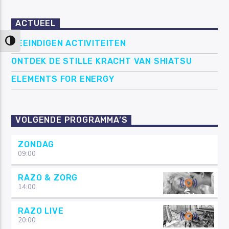
ACTUEEL
Keuze voor hoog contrast
BEEINDIGEN ACTIVITEITEN
ONTDEK DE STILLE KRACHT VAN SHIATSU
ELEMENTS FOR ENERGY
VOLGENDE PROGRAMMA’S
ZONDAG
09:00
RAZO & ZORG
14:00
RAZO LIVE
20:00