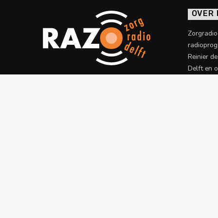
OVER
Zorgradi
radioprog
Reinier d
Delft en 
informatie
Meer wet
PROGRAMMERING
TERUGLUISTEREN
RAZO