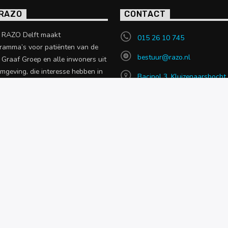
 RAZO
CONTACT
o RAZO Delft maakt
015 26 10 745
ramma’s voor patiënten van de
bestuur@razo.nl
e Graaf Groep en alle inwoners uit
omgeving, die interesse hebben in
Bacinol 3, Kluizenaarsbocht
 uit de zorgsector.
2614 GT, Delft
en over RAZO
NIEUWS
OVER RAZO
CONTACT MET