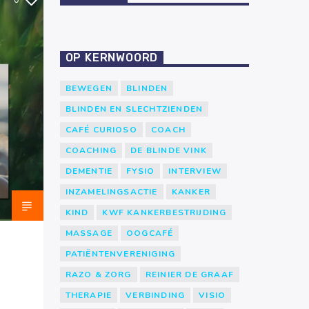
0
OP KERNWOORD
BEWEGEN
BLINDEN
BLINDEN EN SLECHTZIENDEN
CAFÉ CURIOSO
COACH
COACHING
DE BLINDE VINK
DEMENTIE
FYSIO
INTERVIEW
INZAMELINGSACTIE
KANKER
KIND
KWF KANKERBESTRIJDING
MASSAGE
OOGCAFÉ
PATIËNTENVERENIGING
RAZO & ZORG
REINIER DE GRAAF
THERAPIE
VERBINDING
VISIO