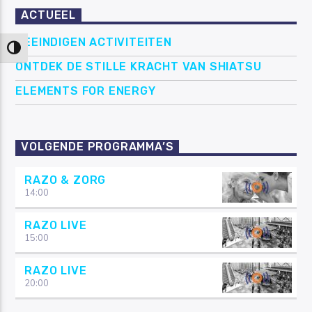
ACTUEEL
BEEINDIGEN ACTIVITEITEN
Keuze voor hoog contrast
ONTDEK DE STILLE KRACHT VAN SHIATSU
ELEMENTS FOR ENERGY
VOLGENDE PROGRAMMA’S
RAZO & ZORG
14:00
RAZO LIVE
15:00
RAZO LIVE
20:00