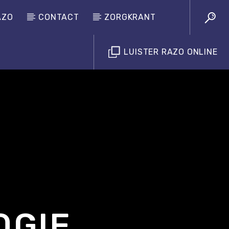
AZO
CONTACT
ZORGKRANT
LUISTER RAZO ONLINE
Luister RAZO online
OGIE