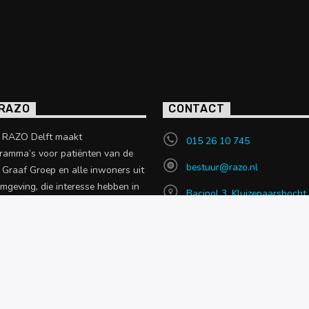
 RAZO
CONTACT
o RAZO Delft maakt
015 26 10 745
ramma’s voor patiënten van de
bestuur@razo.nl
e Graaf Groep en alle inwoners uit
omgeving, die interesse hebben in
Bacinol 3, Kluizenaarsbocht
 uit de zorgsector.
2614 GT, Delft
en over RAZO