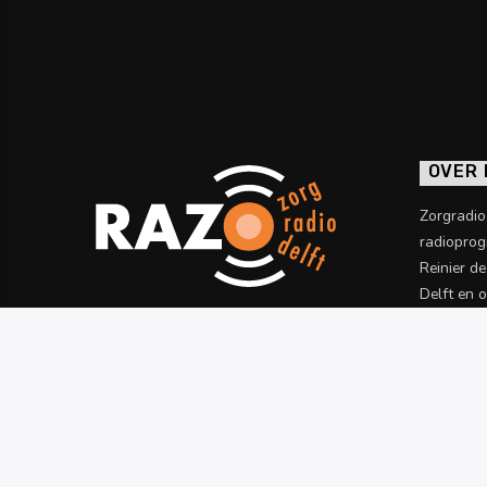
OVER
Zorgradi
radioprog
Reinier d
Delft en 
informatie
Meer wet