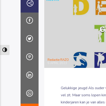
G
Keuze voor hoog contrast
Redactie RAZO
5 APRIL 2023
Gelukkige jeugd Als ouder wil
vel zit. Maar soms lopen ki
kinderjaren kan je van alle