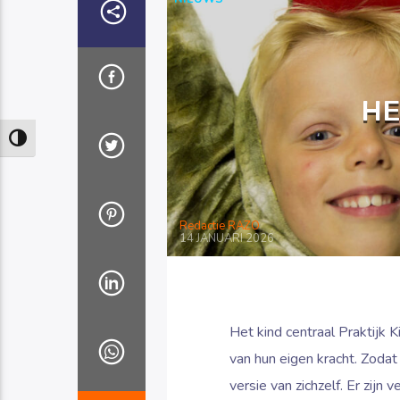
HE
Keuze voor hoog contrast
Redactie RAZO
14 JANUARI 2026
Het kind centraal Praktijk 
van hun eigen kracht. Zodat
versie van zichzelf. Er zij