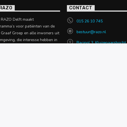
 RAZO
CONTACT
o RAZO Delft maakt
015 26 10 745
ramma’s voor patiënten van de
bestuur@razo.nl
e Graaf Groep en alle inwoners uit
omgeving, die interesse hebben in
Bacinol 3, Kluizenaarsbocht
 uit de zorgsector.
2614 GT, Delft
en over RAZO
NIEUWS
OVER RAZO
CONTACT MET