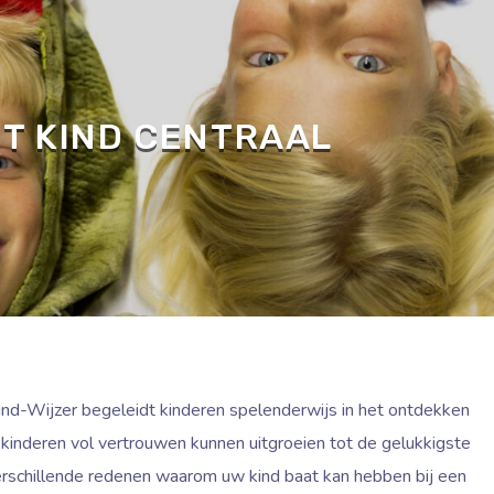
T KIND CENTRAAL
Kind-Wijzer begeleidt kinderen spelenderwijs in het ontdekken
 kinderen vol vertrouwen kunnen uitgroeien tot de gelukkigste
n verschillende redenen waarom uw kind baat kan hebben bij een