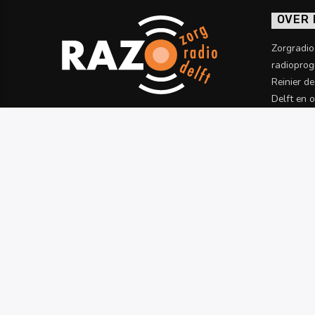
OVER
Zorgradi
radioprog
Reinier d
Delft en 
informatie
Meer wet
PROGRAMMERING
TERUGLUISTEREN
RAZO