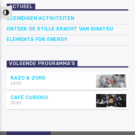
ACTUEEL
Keuze voor hoog contrast
BEEINDIGEN ACTIVITEITEN
ONTDEK DE STILLE KRACHT VAN SHIATSU
ELEMENTS FOR ENERGY
VOLGENDE PROGRAMMA’S
RAZO & ZORG
14:00
CAFÉ CURIOSO
20:00