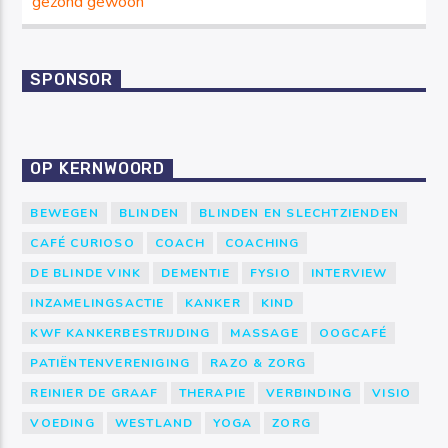
gezond gewoon
SPONSOR
OP KERNWOORD
BEWEGEN
BLINDEN
BLINDEN EN SLECHTZIENDEN
CAFÉ CURIOSO
COACH
COACHING
DE BLINDE VINK
DEMENTIE
FYSIO
INTERVIEW
INZAMELINGSACTIE
KANKER
KIND
KWF KANKERBESTRIJDING
MASSAGE
OOGCAFÉ
PATIËNTENVERENIGING
RAZO & ZORG
REINIER DE GRAAF
THERAPIE
VERBINDING
VISIO
VOEDING
WESTLAND
YOGA
ZORG