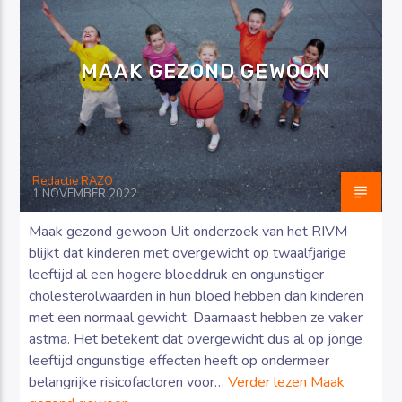
MAAK GEZOND GEWOON
Luister RAZO online
Redactie RAZO
1 NOVEMBER 2022
Maak gezond gewoon Uit onderzoek van het RIVM
blijkt dat kinderen met overgewicht op twaalfjarige
leeftijd al een hogere bloeddruk en ongunstiger
cholesterolwaarden in hun bloed hebben dan kinderen
met een normaal gewicht. Daarnaast hebben ze vaker
astma. Het betekent dat overgewicht dus al op jonge
leeftijd ongunstige effecten heeft op ondermeer
belangrijke risicofactoren voor…
Verder lezen
Maak