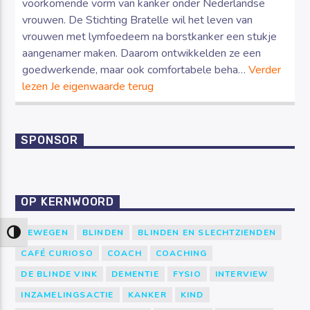
voorkomende vorm van kanker onder Nederlandse
vrouwen. De Stichting Bratelle wil het leven van
vrouwen met lymfoedeem na borstkanker een stukje
aangenamer maken. Daarom ontwikkelden ze een
goedwerkende, maar ook comfortabele beha…
Verder
lezen
Je eigenwaarde terug
SPONSOR
OP KERNWOORD
BEWEGEN
BLINDEN
BLINDEN EN SLECHTZIENDEN
Keuze voor hoog contrast
CAFÉ CURIOSO
COACH
COACHING
DE BLINDE VINK
DEMENTIE
FYSIO
INTERVIEW
INZAMELINGSACTIE
KANKER
KIND