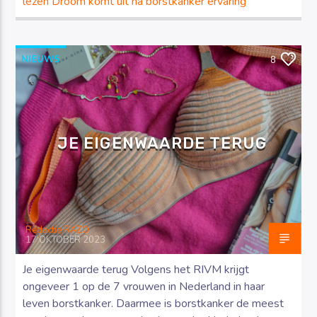
lezen
Droom komt uit na borstkanker ervaring
NIEUWS
8
JE EIGENWAARDE TERUG
Redactie RAZO
17 OKTOBER 2023
Je eigenwaarde terug Volgens het RIVM krijgt
ongeveer 1 op de 7 vrouwen in Nederland in haar
leven borstkanker. Daarmee is borstkanker de meest