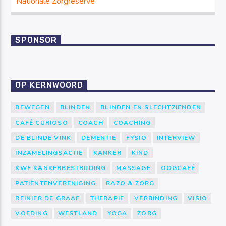
Nationale Zorgreserve
SPONSOR
OP KERNWOORD
BEWEGEN
BLINDEN
BLINDEN EN SLECHTZIENDEN
CAFÉ CURIOSO
COACH
COACHING
DE BLINDE VINK
DEMENTIE
FYSIO
INTERVIEW
INZAMELINGSACTIE
KANKER
KIND
KWF KANKERBESTRIJDING
MASSAGE
OOGCAFÉ
PATIËNTENVERENIGING
RAZO & ZORG
REINIER DE GRAAF
THERAPIE
VERBINDING
VISIO
VOEDING
WESTLAND
YOGA
ZORG