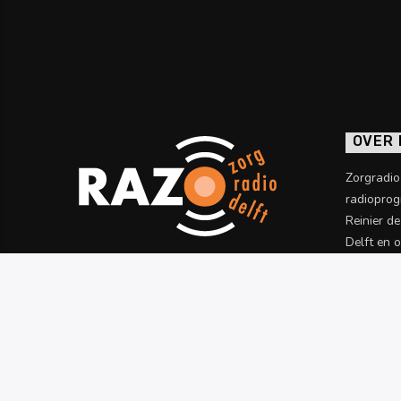
OVER
Zorgradi
radioprog
Reinier d
Delft en 
informatie
Meer wet