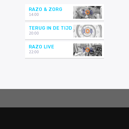
RAZO & ZORG
14:00
TERUG IN DE TIJD
20:00
RAZO LIVE
22:00