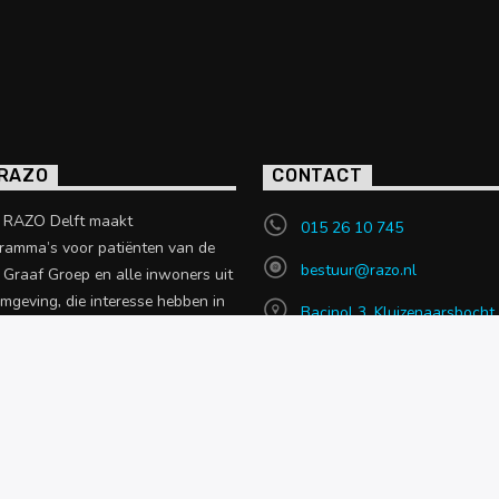
 RAZO
CONTACT
o RAZO Delft maakt
015 26 10 745
ramma’s voor patiënten van de
bestuur@razo.nl
e Graaf Groep en alle inwoners uit
omgeving, die interesse hebben in
Bacinol 3, Kluizenaarsbocht
 uit de zorgsector.
2614 GT, Delft
en over RAZO