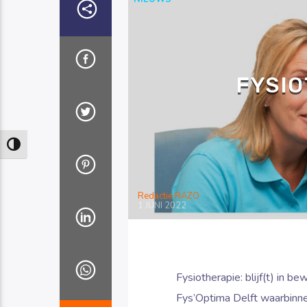
FYSIO
Keuze voor hoog contrast
Redactie RAZO
1 JUNI 2022
Fysiotherapie: blijf(t) in b
Fys’Optima Delft waarbinne