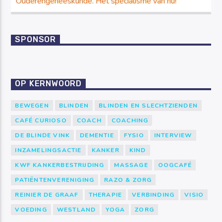
Ouderengeneeskunde. Het specialisme van nu!
SPONSOR
OP KERNWOORD
BEWEGEN
BLINDEN
BLINDEN EN SLECHTZIENDEN
CAFÉ CURIOSO
COACH
COACHING
DE BLINDE VINK
DEMENTIE
FYSIO
INTERVIEW
INZAMELINGSACTIE
KANKER
KIND
KWF KANKERBESTRIJDING
MASSAGE
OOGCAFÉ
PATIËNTENVERENIGING
RAZO & ZORG
REINIER DE GRAAF
THERAPIE
VERBINDING
VISIO
VOEDING
WESTLAND
YOGA
ZORG