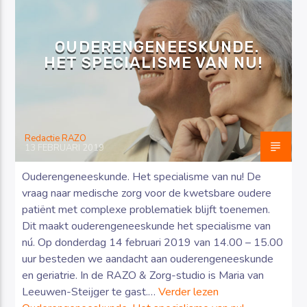
OUDERENGENEESKUNDE.
HET SPECIALISME VAN NU!
Luister RAZO online
Redactie RAZO
13 FEBRUARI 2019
Ouderengeneeskunde. Het specialisme van nu! De
vraag naar medische zorg voor de kwetsbare oudere
patiënt met complexe problematiek blijft toenemen.
Dit maakt ouderengeneeskunde het specialisme van
nú. Op donderdag 14 februari 2019 van 14.00 – 15.00
uur besteden we aandacht aan ouderengeneeskunde
en geriatrie. In de RAZO & Zorg-studio is Maria van
Leeuwen-Steijger te gast.…
Verder lezen